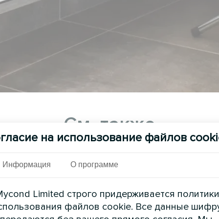
См. также
гласие на использование файлов cooki
Информация
О программе
ycond Limited строго придерживается политик
спользования файлов cookie. Все данные шифр