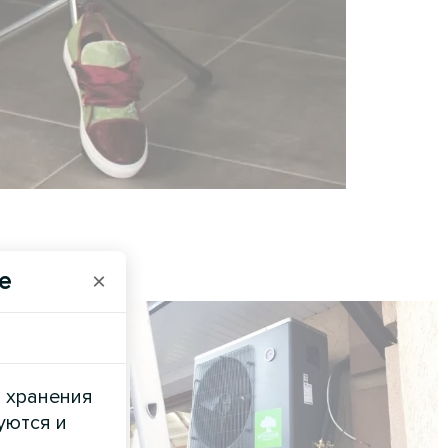
e
×
и хранения
уются и