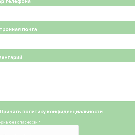
ер телефона
тронная почта
ментарий
Принять
политику конфиденциальности
рка безопасности
*