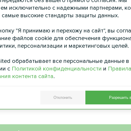
 передаются без вашего прямого согласия. Мы
ем исключительно с надежными партнерами, к
 самые высокие стандарты защиты данных.
ленный объект с
Офис
опку "Я принимаю и перехожу на сайт", вы согл
м насосом Mycond
Художественное офо
ние файлов cookie для обеспечения функцион
ерии BeeEco
вентиляторного доводчика
литики, персонализации и маркетинговых целей.
асос MyCond серии BeeEco
ет устойчивое отопление и
ited обрабатывает все персональные данные в
охлаждение
ии с
Политикой конфиденциальности
и
Правил
ния контента сайта
.
Отклонить
Разрешить 