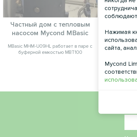
никогда не
сотруднича
соблюдают
Частный дом с тепловым
Промыш
Нажимая кн
насосом Mycond MBasic
тепловы
использова
с
MBasic MHM-U09HL работает в паре с
сайта, ана
буферной емкостью MBT100
Тепловой н
обеспечива
Mycond Lim
соответств
использова
Имя