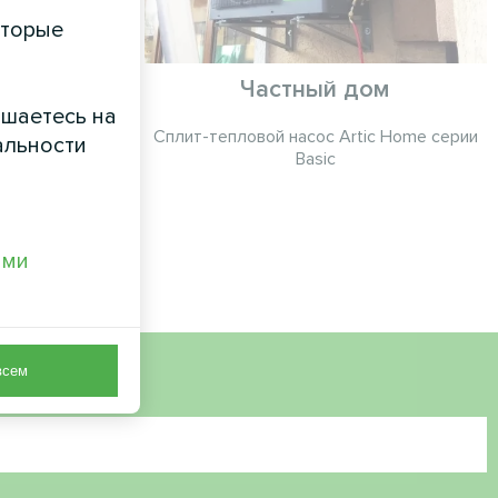
оторые
Частный дом
ашаетесь на
рмление
Сплит-тепловой насос Artic Home серии
альности
 серии Glass
Basic
ами
всем