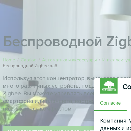
Беспроводной Zig
Home
/
Catalog
/
Автоматика и аксессуары
/
Интеллектуа
Беспроводной Zigbee хаб
Используя этот концентратор, вы имеете воз
много различных устройств, поддерживающих
Со
Zigbee. Вы можете управлять всеми этими уст
смартфона или планшета, настроив домашнюю
Согласие
наслаждаясь комфортом
Компания M
данных и и