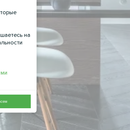
оторые
ашаетесь на
альности
ами
всем