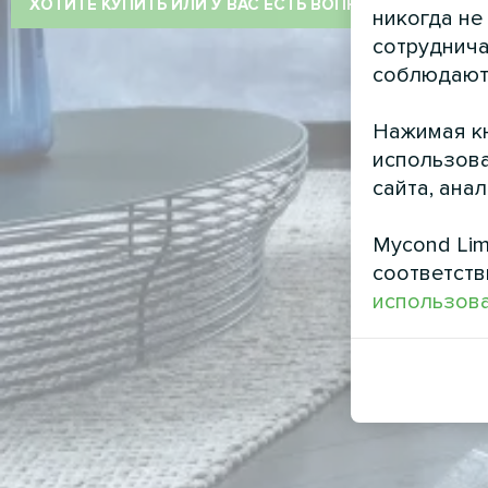
ХОТИТЕ КУПИТЬ ИЛИ У ВАС ЕСТЬ ВОПРОСЫ?
никогда не
сотруднича
соблюдают
Нажимая кн
использова
сайта, ана
Mycond Lim
соответств
использова