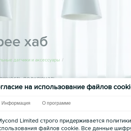
bee хаб
льные датчики и аксессуары
/
можность подключать
 протокол подключения
гласие на использование файлов cooki
ройствами со своего
 автоматизацию и
Информация
О программе
ycond Limited строго придерживается политик
спользования файлов cookie. Все данные шифр