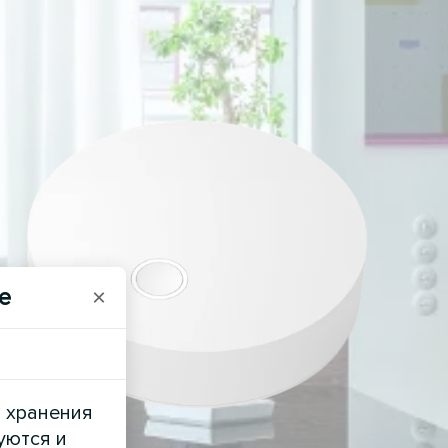
e
×
и хранения
уются и