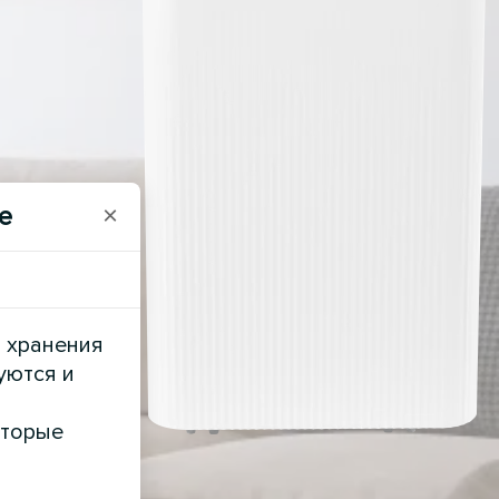
e
×
и хранения
уются и
оторые