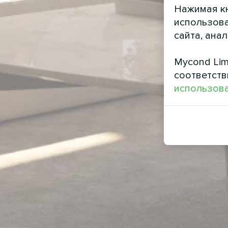
Нажимая кн
использова
сайта, ана
Mycond Lim
соответств
использова