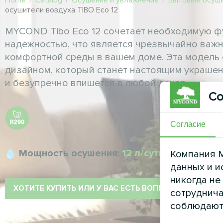
Home
/
Catalog
/
Осушение и увлажнение
/
Бытовые осуши
осушители воздуха TIBO Eco 12
MYCOND Tibo Eco 12 сочетает необходимую ф
надежностью, что является чрезвычайно важ
комфортной среды в вашем доме. Эта модель
дизайном, который станет настоящим украше
и безупречно впишется в любой декор
Со
Согласие
Мощность осушения:
12 л/сутки
Компания M
данных и и
никогда не
ХОТИТЕ КУПИТЬ ИЛИ У ВАС ЕСТЬ ВОПРОСЫ?
сотруднича
соблюдают