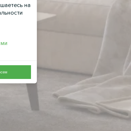
ашаетесь на
альности
ами
всем