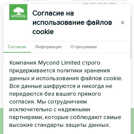
MHCS 050 UBS
Согласие на
использование файлов
×
cookie
Согласие
Информация
О программе
Компания Mycond Limited строго
Частный дом
Апартаменты
придерживается политики хранения
данных и использования файлов cookie.
Сплит-тепловой насос Artic
Термостат для пола Mycond
Home серии Basic
ORB Heat
Все данные шифруются и никогда не
передаются без вашего прямого
согласия. Мы сотрудничаем
исключительно с надежными
партнерами, которые соблюдают самые
высокие стандарты защиты данных.
Хотите купить или у вас