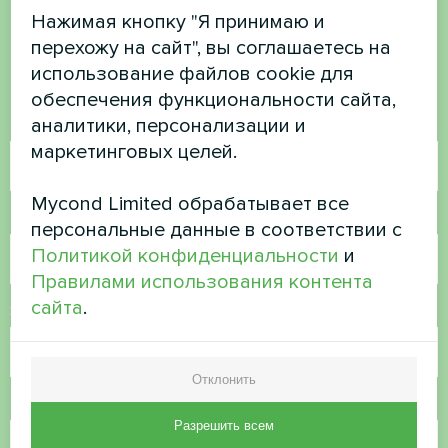
есть вопросы?
Нажимая кнопку "Я принимаю и
перехожу на сайт", вы соглашаетесь на
Свяжитесь с нами, и мы поможем вам
использование файлов cookie для
обеспечения функциональности сайта,
аналитики, персонализации и
Имя
маркетинговых целей.
Mycond Limited обрабатывает все
Номер телефона
персональные данные в соответствии с
Политикой конфиденциальности
и
Правилами использования контента
сайта
.
Электронная почта
Отклонить
Комментарий
Разрешить всем