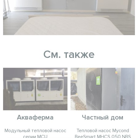
См. также
Акваферма
Частный дом
Модульный тепловой насос
Тепловой насос Mycond
серии MCU
BeeSmart MHCS 050 NBS