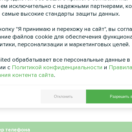
ем исключительно с надежными партнерами, к
алон красоты
Загородный д
 самые высокие стандарты защиты данных.
тепловыми насосам
тепловой насос серии MCU
Split серии Bee
опку "Я принимаю и перехожу на сайт", вы согл
ние файлов cookie для обеспечения функцион
Тепловые насосы MyCond 
литики, персонализации и маркетинговых целей.
BeeSmart обеспечивают 
отопление и охлаж
ited обрабатывает все персональные данные в
ии с
Политикой конфиденциальности
и
Правил
ния контента сайта
.
Отклонить
Разрешить 
ер телефона