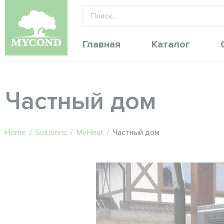
Главная
Каталог
Частный дом
Home
/
Solutions
/
MyHeat
/
Частный дом