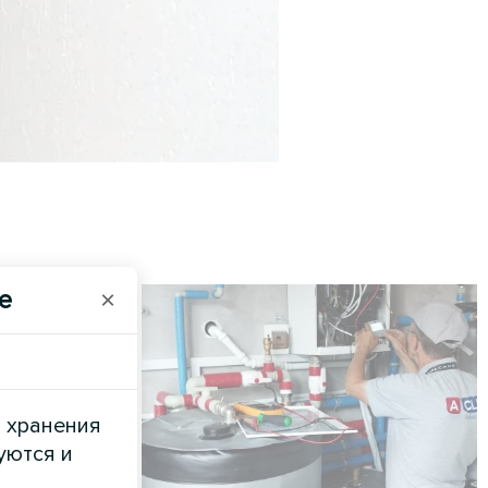
e
×
и хранения
уются и