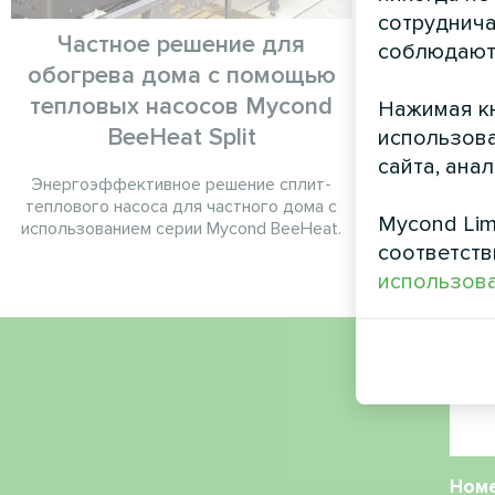
сотруднича
Частное решение для
С
соблюдают
обогрева дома с помощью
Модульный 
тепловых насосов Mycond
Нажимая кн
BeeHeat Split
использова
сайта, ана
Энергоэффективное решение сплит-
теплового насоса для частного дома с
Mycond Lim
использованием серии Mycond BeeHeat.
соответств
использова
Имя
Ном