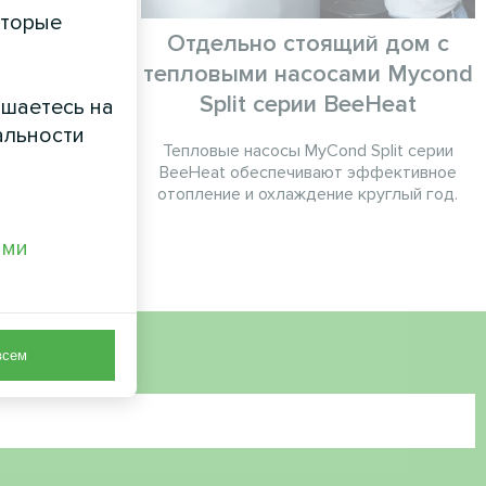
оторые
ом с
Отдельно стоящий дом с
и Mycond
тепловыми насосами Mycond
Smart
Split серии BeeHeat
ашаетесь на
альности
Split серии
Тепловые насосы MyCond Split серии
устойчивое
BeeHeat обеспечивают эффективное
дение
отопление и охлаждение круглый год.
ами
всем