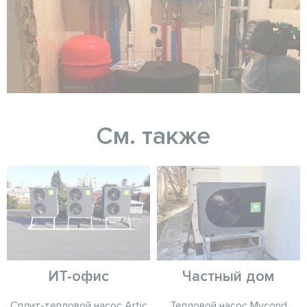
См. также
ИТ-офис
Частный дом
Сплит-тепловой насос Artic
Тепловой насос Mycond