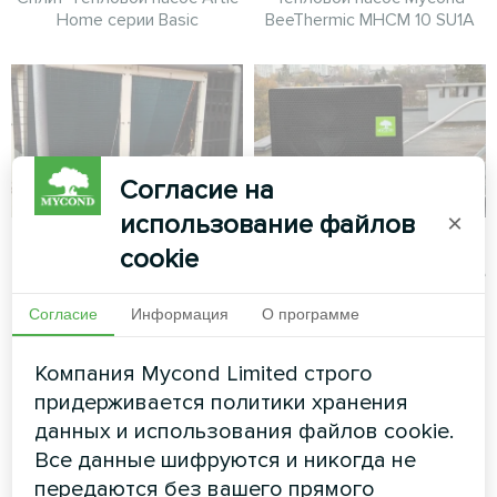
Home серии Basic
BeeThermic MHCM 10 SU1A
Согласие на
использование файлов
×
Коммерческий
Коммерческая
cookie
объект
установка на крыше
с тепловым
Согласие
Информация
О программе
Модульный тепловой насос
насосом Mycond
серии MCU
BeeSmart
Компания Mycond Limited строго
придерживается политики хранения
Серия тепловых насосов
данных и использования файлов cookie.
BeeSmart, установленная в
Все данные шифруются и никогда не
паре с
фотогальваническими
передаются без вашего прямого