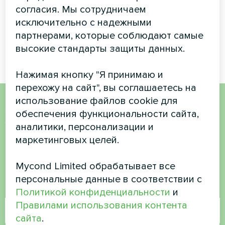
панелями на крыше
согласия. Мы сотрудничаем
коммерческого здания для
исключительно с надежными
максимальной
энергетической
партнерами, которые соблюдают самые
независимости.
высокие стандарты защиты данных.
Нажимая кнопку "Я принимаю и
перехожу на сайт", вы соглашаетесь на
использование файлов cookie для
Хотите купить или у вас
обеспечения функциональности сайта,
аналитики, персонализации и
есть вопросы?
маркетинговых целей.
Свяжитесь с нами, и мы поможем вам
Mycond Limited обрабатывает все
персональные данные в соответствии с
Имя
Политикой конфиденциальности
и
Правилами использования контента
сайта
.