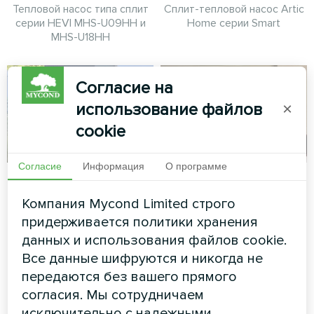
Тепловой насос типа сплит
Сплит-тепловой насос Artic
серии HEVI MHS-U09HH и
Home серии Smart
MHS-U18HH
Согласие на
использование файлов
×
cookie
Согласие
Информация
О программе
Семейный дом с
Семейный дом с
тепловыми
настенными
Компания Mycond Limited строго
насосами Mycond
фанкойлами
придерживается политики хранения
Split серии BeeHeat
Mycond серии MHW
данных и использования файлов cookie.
Все данные шифруются и никогда не
Тепловые насосы MyCond
Настенные фанкойлы
передаются без вашего прямого
Split серии BeeHeat
MyCond серии MHW
согласия. Мы сотрудничаем
обеспечивают комфорт
обеспечивают эффективное
круглый год
отопление и охлаждение.
исключительно с надежными