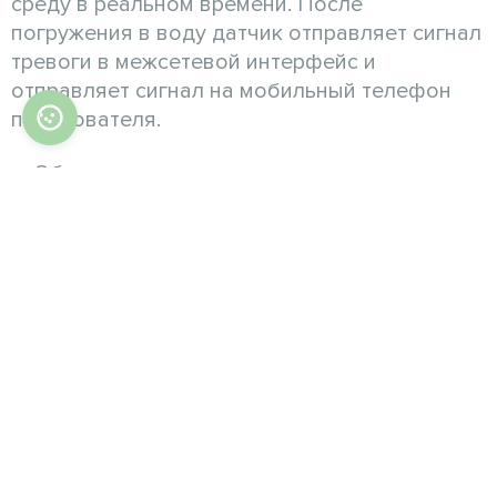
среду в реальном времени. После
погружения в воду датчик отправляет сигнал
тревоги в межсетевой интерфейс и
отправляет сигнал на мобильный телефон
пользователя.
Обнаружение протечек воды
Класс водонепроницаемости IP66
Напоминание о низком заряде батареи
Своевременные отчеты о статусе
устройства
Низкое энергопотребление