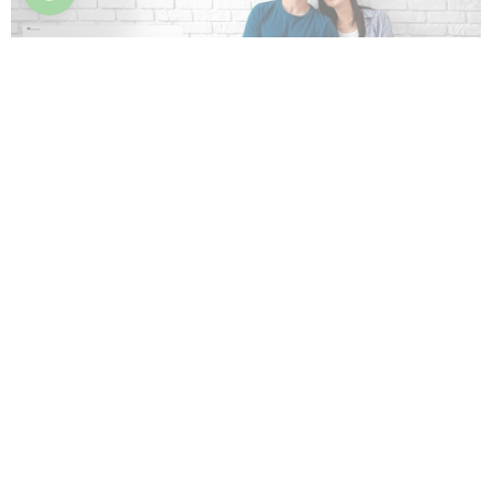
Фильтры легко извлекаются из корпуса,
что облегчает их очистку во время
технического обслуживания.
Компактные размеры позволяют
разместить фанкойл в любом месте без
ущерба для пространства помещения.
Управлять фанкойлом можно с помощью
встроенной сенсорной панели управления с
LED-дисплеем или через Wi-Fi.