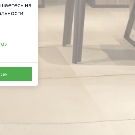
ашаетесь на
альности
ами
всем