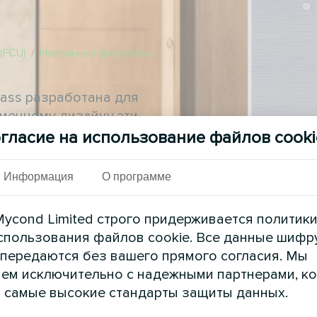
(FCU)
/
Напольные фанкойлы
lass разработана для
менному дизайну эти
ьер, так и быть
гласие на использование файлов cooki
Информация
О программе
ycond Limited строго придерживается политик
спользования файлов cookie. Все данные шифр
 передаются без вашего прямого согласия. Мы
ем исключительно с надежными партнерами, к
 самые высокие стандарты защиты данных.