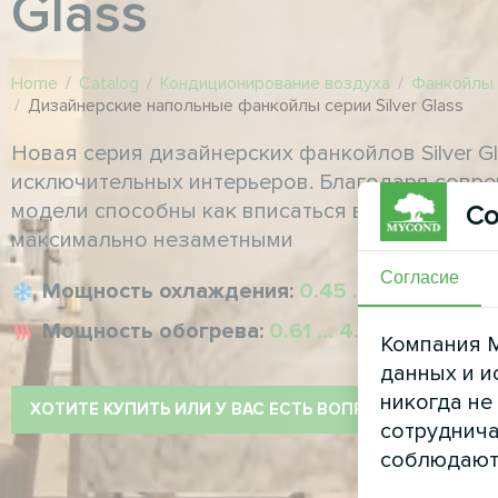
Glass
Home
/
Catalog
/
Кондиционирование воздуха
/
Фанкойлы 
/
Дизайнерские напольные фанкойлы серии Silver Glass
Новая серия дизайнерских фанкойлов Silver G
исключительных интерьеров. Благодаря совре
модели способны как вписаться в любой интер
Со
максимально незаметными
Согласие
Мощность охлаждения:
0.45 ... 3.73 кВт
Мощность обогрева:
0.61 ... 4.71 кВт
Компания M
данных и и
никогда не
ХОТИТЕ КУПИТЬ ИЛИ У ВАС ЕСТЬ ВОПРОСЫ?
сотруднича
соблюдают