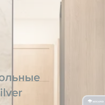
польные
lver