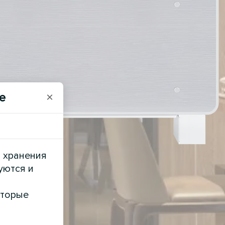
e
×
и хранения
уются и
оторые