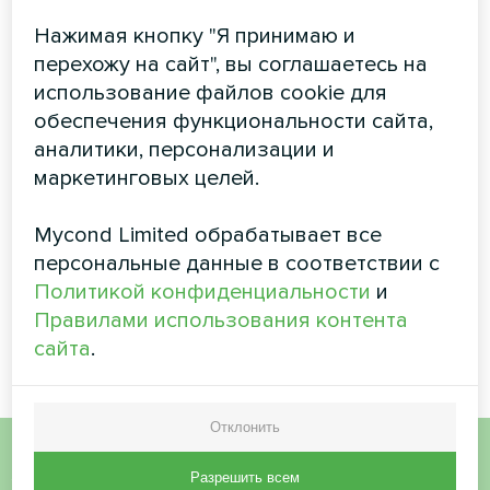
с фанкойлом
вентиляционными
Нажимая кнопку "Я принимаю и
Mycond Duct
установками
перехожу на сайт", вы соглашаетесь на
Mycond с
Канальный фанкойл MyCond
использование файлов cookie для
рекуперацией
обеспечивает эффективное
обеспечения функциональности сайта,
энергии MVC700-A
распределение воздуха и
аналитики, персонализации и
комфорт
маркетинговых целей.
Вентиляционная установка с
рекуперацией энергии
MyCond MVC700-A
Mycond Limited обрабатывает все
обеспечивает постоянную
персональные данные в соответствии с
подачу свежего воздуха,
одновременно рекуперируя
Политикой конфиденциальности
и
тепло из отработанного
Правилами использования контента
воздуха.
сайта
.
Отклонить
Разрешить всем