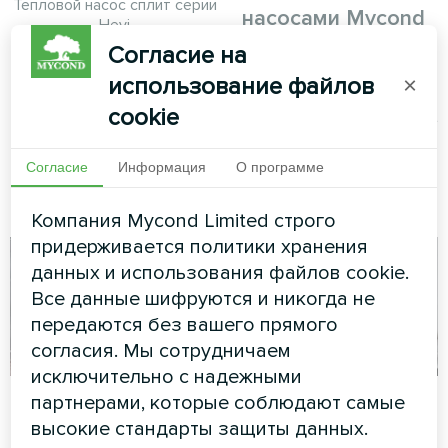
Тепловой насос сплит серии
насосами Mycond
Hevi
Split BeeHeat MHS-
Согласие на
U12BH
использование файлов
×
cookie
Тепловой насос MyCond Split
BeeHeat MHS-U12BH
обеспечивает надежное
Согласие
Информация
О программе
отопление и охлаждение
круглый год
Компания Mycond Limited строго
придерживается политики хранения
данных и использования файлов cookie.
Все данные шифруются и никогда не
передаются без вашего прямого
согласия. Мы сотрудничаем
исключительно с надежными
Реабилитационный
Производственный
партнерами, которые соблюдают самые
медицинский центр
цех с
высокие стандарты защиты данных.