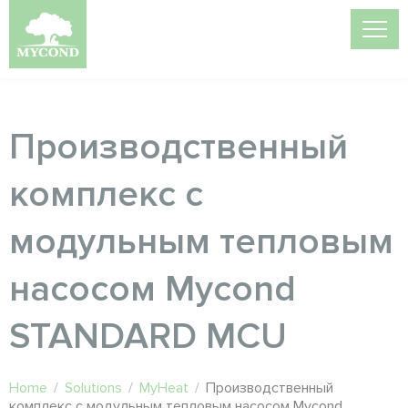
Производственный
комплекс с
модульным тепловым
насосом Mycond
STANDARD MCU
Home
/
Solutions
/
MyHeat
/
Производственный
комплекс с модульным тепловым насосом Mycond