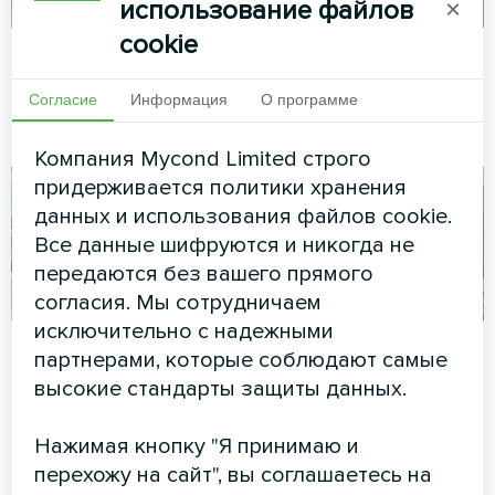
использование файлов
×
cookie
Теплица
Планетарий
Тепловой насос Mycond Hevi
Сплит-тепловой насос Artic
Согласие
Информация
О программе
MHS N18 HH
Home серии Smart
Компания Mycond Limited строго
придерживается политики хранения
данных и использования файлов cookie.
Все данные шифруются и никогда не
передаются без вашего прямого
согласия. Мы сотрудничаем
исключительно с надежными
Производственная
Торговый центр
партнерами, которые соблюдают самые
установка с
"Площадь Рынок"
высокие стандарты защиты данных.
модульным
Модульный тепловой насос
тепловым насосом
Нажимая кнопку "Я принимаю и
серии MCU
Mycond STANDARD
перехожу на сайт", вы соглашаетесь на