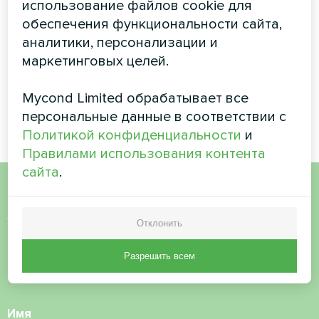
MCU
использование файлов cookie для
обеспечения функциональности сайта,
Модульный тепловой насос
аналитики, персонализации и
MyCond STANDARD MCU
маркетинговых целей.
обеспечивает надежный
климат-контроль для
сложных условий
Mycond Limited обрабатывает все
эксплуатации
персональные данные в соответствии с
Политикой конфиденциальности
и
Правилами использования контента
сайта
.
Хотите купить или у вас
Отклонить
есть вопросы?
Разрешить всем
Свяжитесь с нами, и мы поможем вам
Имя