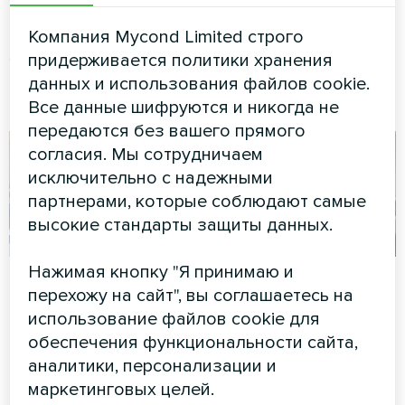
Тепловые насосы MyCond
Компания Mycond Limited строго
Split серии BeeHeat
придерживается политики хранения
обеспечивают эффективное
отопление и охлаждение
данных и использования файлов cookie.
круглый год.
Все данные шифруются и никогда не
передаются без вашего прямого
согласия. Мы сотрудничаем
исключительно с надежными
партнерами, которые соблюдают самые
высокие стандарты защиты данных.
Нажимая кнопку "Я принимаю и
Частный дом
Коттедж
перехожу на сайт", вы соглашаетесь на
Тепловой насос типа сплит
Сплит-тепловой насос Artic
использование файлов cookie для
серии HEVI MHS-U09HH и
Home серии Smart
обеспечения функциональности сайта,
MHS-U18HH
аналитики, персонализации и
маркетинговых целей.