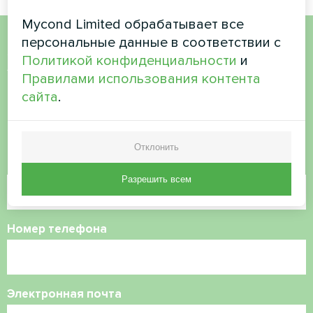
Mycond Limited обрабатывает все
персональные данные в соответствии с
Хотите купить или у вас
Политикой конфиденциальности
и
Правилами использования контента
есть вопросы?
сайта
.
Свяжитесь с нами, и мы поможем вам
Отклонить
Имя
Разрешить всем
Номер телефона
Электронная почта