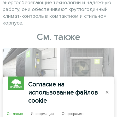
энергосберегающие технологии и надежную
работу, они обеспечивают круглогодичный
климат-контроль в компактном и стильном
корпусе.
См. также
Согласие на
Отдельная вилла с
Автомойка
использование файлов
×
тепловыми
cookie
Сплит тепловой насос
насосами Mycond
Mycond серии Hevi
Split серии BeeHeat
Согласие
Информация
О программе