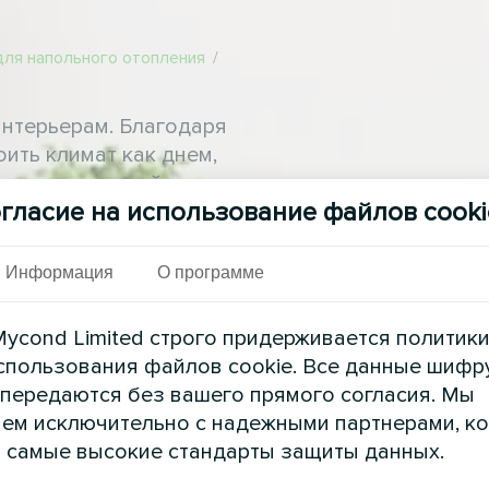
для напольного отопления
/
нтерьерам. Благодаря
ить климат как днем,
и электрический
гласие на использование файлов cooki
ляет экономить
для каждого интервала
Информация
О программе
ycond Limited строго придерживается политик
спользования файлов cookie. Все данные шифр
 передаются без вашего прямого согласия. Мы
ем исключительно с надежными партнерами, к
 самые высокие стандарты защиты данных.