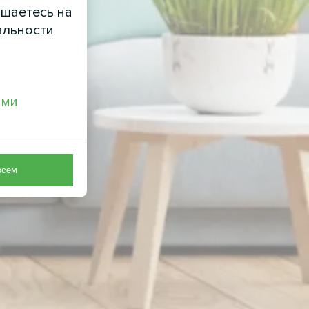
ашаетесь на
альности
ами
всем