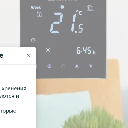
e
×
и хранения
уются и
оторые