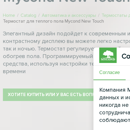
Home
/
Catalog
/
Автоматика и аксессуары
/
Термостаты 
Термостат для теплого пола Mycond New Touch
Элегантный дизайн подойдет к современным и
контрастному дисплею вы можете легко настро
так и ночью. Термостат регулирует водяной ил
Со
обогрев пола. Программируемый режим позво
средства, используя настройки температуры 
времени
Согласие
Компания M
ХОТИТЕ КУПИТЬ ИЛИ У ВАС ЕСТЬ ВОПРОСЫ?
данных и и
никогда не
сотруднича
соблюдают