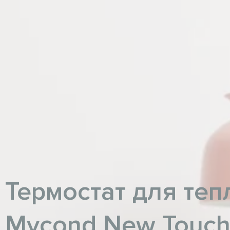
Термостат для теп
Mycond New Touc