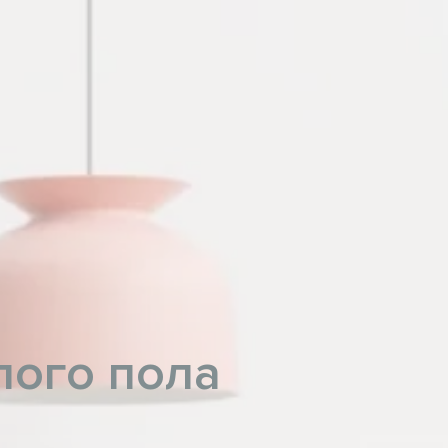
лого пола
h