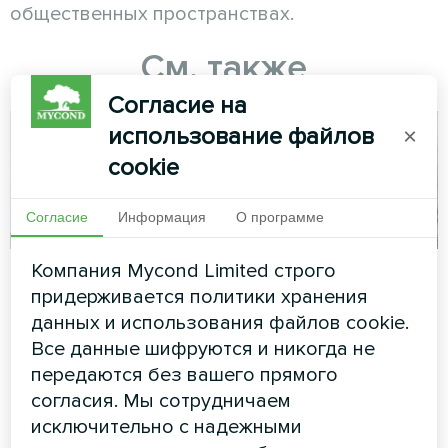
общественных пространствах.
См. также
Согласие на
использование файлов
×
cookie
Согласие
Информация
О программе
Компания Mycond Limited строго
Отопление жилых
Бетонный завод
придерживается политики хранения
домов с помощью
Модульный тепловой насос
данных и использования файлов cookie.
сплит-теплового
серии MCU
Все данные шифруются и никогда не
насоса Mycond
передаются без вашего прямого
BeeHeat
согласия. Мы сотрудничаем
исключительно с надежными
Энергоэффективная
установка теплового насоса