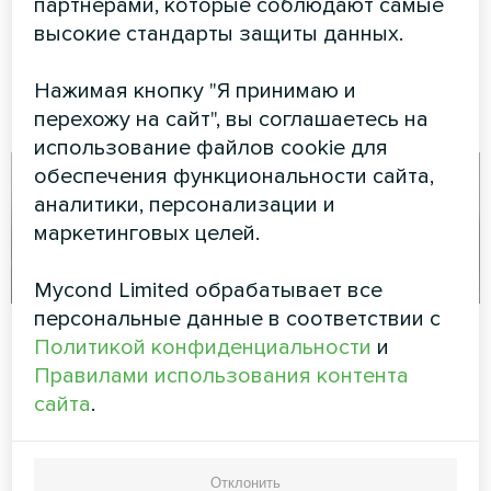
партнерами, которые соблюдают самые
серии BeeHeat,
высокие стандарты защиты данных.
обеспечивающая
круглогодичный климат-
контроль для современного
Нажимая кнопку "Я принимаю и
частного дома.
перехожу на сайт", вы соглашаетесь на
использование файлов cookie для
обеспечения функциональности сайта,
аналитики, персонализации и
маркетинговых целей.
Mycond Limited обрабатывает все
персональные данные в соответствии с
Офис
Частный дом
Политикой конфиденциальности
и
Правилами использования контента
Художественное
Сплит-тепловой насос Artic
оформление
Home серии Smart
сайта
.
вентиляторного доводчика
серии Silent
Отклонить