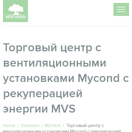
Торговый центр с
вентиляционными
установками Mycond с
рекуперацией
энергии MVS
Home
/
Solutions
/
MyVent
/
Торговый центр с
вентиляционными установками Mycond с рекуперацией