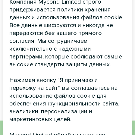
Компания Mycond Limited строго
Split серии BeeSmart
придерживается политики хранения
обеспечивают эффективное
отопление и охлаждение.
данных и использования файлов cookie.
Все данные шифруются и никогда не
передаются без вашего прямого
согласия. Мы сотрудничаем
исключительно с надежными
партнерами, которые соблюдают самые
высокие стандарты защиты данных.
Бетонный завод
Автомойка
Нажимая кнопку "Я принимаю и
перехожу на сайт", вы соглашаетесь на
Модульный тепловой насос
Сплит тепловой насос
использование файлов cookie для
серии MCU
Mycond серии Hevi
обеспечения функциональности сайта,
аналитики, персонализации и
маркетинговых целей.
Mycond Limited обрабатывает все