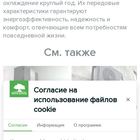
охлаждение круглый год. Их передовые
характеристики гарантируют
энергоэффективность, надежность и
комфорт, отвечающие всем потребностям
повседневной жизни.
См. также
Согласие на
использование файлов
×
cookie
Частный дом
Частный дом 247
м³
Согласие
Информация
О программе
Сплит-тепловой насос Artic
Home серии Smart
Тепловые насосы MyCond