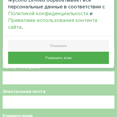
Хотите купить или у вас
персональные данные в соответствии с
есть вопросы?
Политикой конфиденциальности
и
Правилами использования контента
сайта
.
Свяжитесь с нами, и мы поможем вам
Имя
Отклонить
Разрешить всем
Номер телефона
Электронная почта
Комментарий