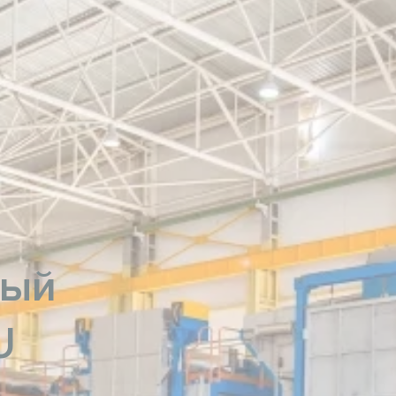
ный
U