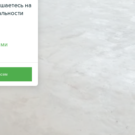
ашаетесь на
альности
ами
всем