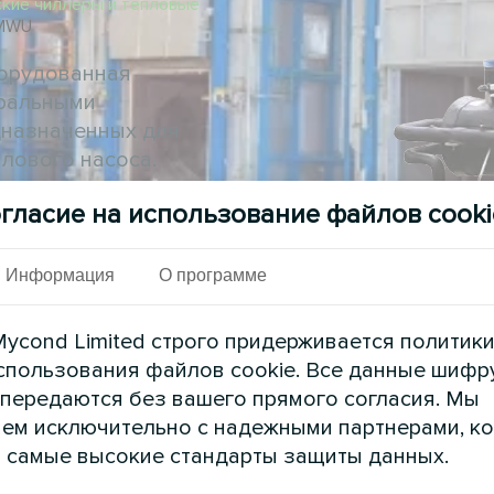
кие чиллеры и тепловые
 MWU
борудованная
иральными
дназначенных для
плового насоса.
но подходят для
гласие на использование файлов cooki
оектов, в которых
месте
Информация
О программе
ycond Limited строго придерживается политик
спользования файлов cookie. Все данные шифр
 передаются без вашего прямого согласия. Мы
ем исключительно с надежными партнерами, к
 самые высокие стандарты защиты данных.