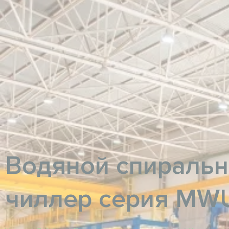
Водяной спираль
чиллер серия MW