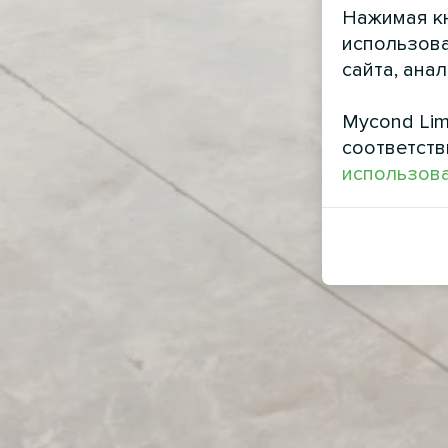
Нажимая кн
использова
сайта, ана
Mycond Lim
соответств
использова