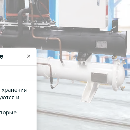
e
×
и хранения
уются и
оторые