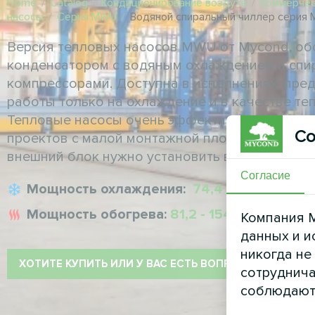
Home
/
Catalog
/
Кондиционирование воздуха
/
Коммерчес
насосы
/
Серия MWU
/
Водяной спиральный чиллер серия
Версия тепловых насосов MWU от Mycond, о
конденсатором с водяным охлаждением и сп
компрессорами. Доступна в исполнениях, пре
работы только на охлаждение и в качестве те
Тепловые насосы очень эффективны и идеаль
Со
проектов с малой монтажной площадью или пр
внешний блок нужно установить в удаленном 
Согласие
Мощность охлаждения:
74,4 -149,2 кВт
Мощность обогрева:
81,2 - 154,2 кВт
Компания M
данных и и
никогда не
ХОТИТЕ КУПИТЬ ИЛИ У ВАС ЕСТЬ ВОПРОСЫ?
сотруднича
соблюдают