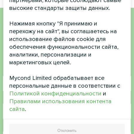
партнерами, которые соблюдают самые
высокие стандарты защиты данных.
Нажимая кнопку "Я принимаю и
Хотите купить или у вас
перехожу на сайт", вы соглашаетесь на
есть вопросы?
использование файлов cookie для
обеспечения функциональности сайта,
аналитики, персонализации и
Свяжитесь с нами, и мы поможем вам
маркетинговых целей.
Имя
Mycond Limited обрабатывает все
персональные данные в соответствии с
Политикой конфиденциальности
и
Номер телефона
Правилами использования контента
сайта
.
Электронная почта
Отклонить