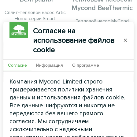
Mycond BeeThermic
Сплит-тепловой насос Artic
Home серии Smart
Тепловой насос MyCond
BeeThermic
Согласие на
использование файлов
×
cookie
Согласие
Информация
О программе
Компания Mycond Limited строго
Офисный комплекс
Апартаменты
придерживается политики хранения
данных и использования файлов cookie.
Модульный тепловой насос
Художественное
Все данные шифруются и никогда не
серии MCU
оформление
передаются без вашего прямого
вентиляторного доводчика
серии Glass
согласия. Мы сотрудничаем
исключительно с надежными