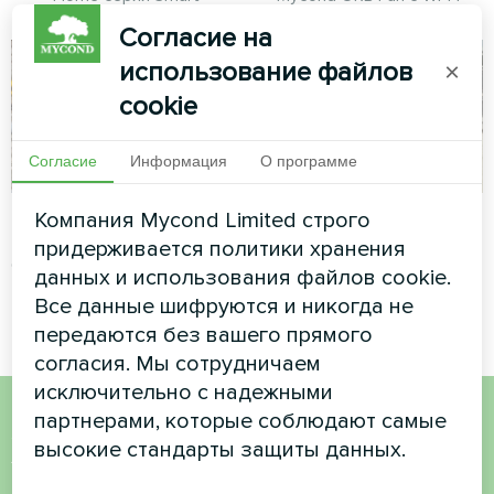
Согласие на
использование файлов
×
cookie
Согласие
Информация
О программе
Свадебный салон
Офисное здание
Компания Mycond Limited строго
придерживается политики хранения
Сплит-тепловой насос серии
Модульный тепловой насос
данных и использования файлов cookie.
Hevi
серии MCU
Все данные шифруются и никогда не
передаются без вашего прямого
согласия. Мы сотрудничаем
исключительно с надежными
партнерами, которые соблюдают самые
Хотите купить или у вас
высокие стандарты защиты данных.
есть вопросы?