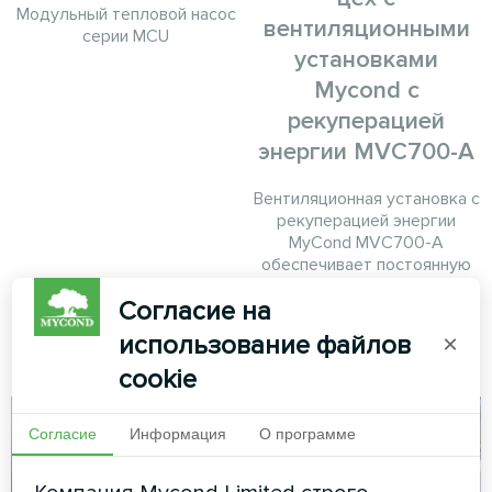
Модульный тепловой насос
вентиляционными
серии MCU
установками
Mycond с
рекуперацией
энергии MVC700-A
Вентиляционная установка с
рекуперацией энергии
MyCond MVC700-A
обеспечивает постоянную
подачу свежего воздуха,
Согласие на
одновременно рекуперируя
тепло из отработанного
использование файлов
×
воздуха.
cookie
Согласие
Информация
О программе