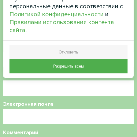
Хотите купить или у вас
персональные данные в соответствии с
есть вопросы?
Политикой конфиденциальности
и
Правилами использования контента
сайта
.
Свяжитесь с нами, и мы поможем вам
Имя
Отклонить
Разрешить всем
Номер телефона
Электронная почта
Комментарий