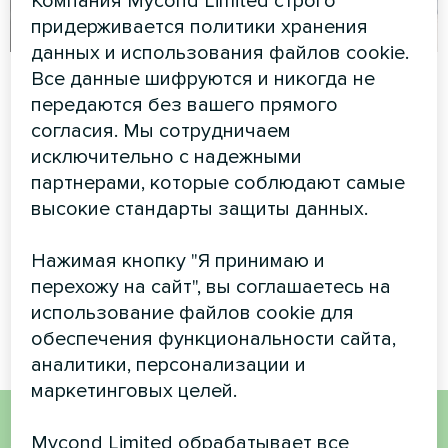
Компания Mycond Limited строго
придерживается политики хранения
данных и использования файлов cookie.
Офис
Установка в
Все данные шифруются и никогда не
коттедже с
передаются без вашего прямого
Художественное
тепловыми
согласия. Мы сотрудничаем
оформление
исключительно с надежными
насосами Mycond
вентиляторного доводчика
серии Silent
партнерами, которые соблюдают самые
Split серии BeeHeat
высокие стандарты защиты данных.
Тепловые насосы MyCond
Split серии BeeHeat
Нажимая кнопку "Я принимаю и
обеспечивают эффективное
перехожу на сайт", вы соглашаетесь на
отопление и охлаждение
круглый год.
использование файлов cookie для
обеспечения функциональности сайта,
аналитики, персонализации и
маркетинговых целей.
Mycond Limited обрабатывает все