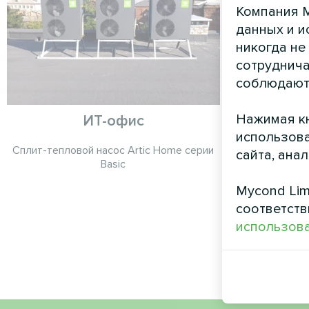
Компания M
данных и и
никогда не
сотруднича
соблюдают
Нажимая кн
ИТ-офис
Ч
использова
Сплит-тепловой насос Artic Home серии
Тепловой на
сайта, ана
Basic
Mycond Lim
соответств
использова