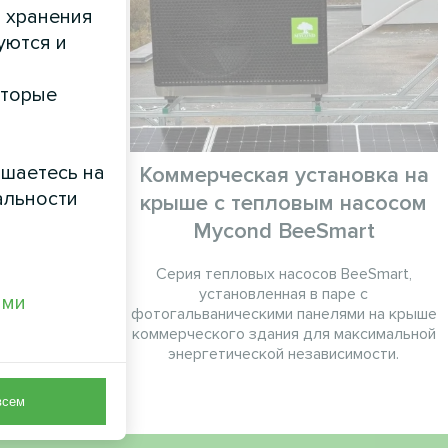
и хранения
уются и
оторые
ашаетесь на
бъект
Коммерческая установка на
альности
крыше с тепловым насосом
с серии MCU
Mycond BeeSmart
Серия тепловых насосов BeeSmart,
установленная в паре с
ами
фотогальваническими панелями на крыше
коммерческого здания для максимальной
энергетической независимости.
всем