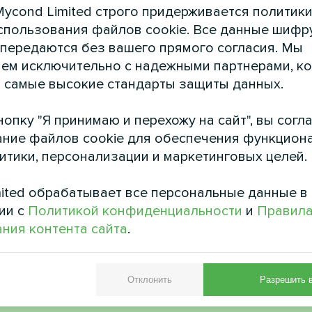
ycond Limited строго придерживается политик
спользования файлов cookie. Все данные шифр
 передаются без вашего прямого согласия. Мы
ем исключительно с надежными партнерами, к
 самые высокие стандарты защиты данных.
опку "Я принимаю и перехожу на сайт", вы согл
астный дом
Коммерческий о
ние файлов cookie для обеспечения функцион
сос Mycond BeeThermic MHCM
Модульный тепловой насо
литики, персонализации и маркетинговых целей.
10 SU1A
ited обрабатывает все персональные данные в
ии с
Политикой конфиденциальности
и
Правил
ния контента сайта
.
Отклонить
Разрешить 