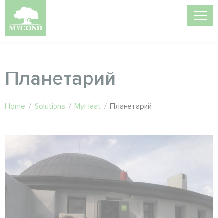
Планетарий
Home
/
Solutions
/
MyHeat
/
Планетарий