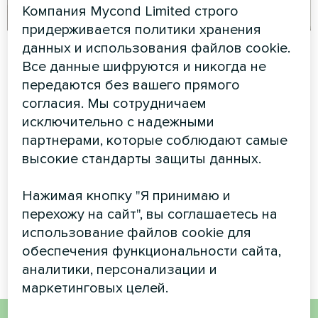
Компания Mycond Limited строго
придерживается политики хранения
Частный дом
Отдельная вилла с
данных и использования файлов cookie.
тепловыми
Все данные шифруются и никогда не
Художественное
передаются без вашего прямого
насосами Mycond
оформление
согласия. Мы сотрудничаем
Split BeeHeat MHS-
вентиляторного доводчика
серии Glass
исключительно с надежными
U14BH
партнерами, которые соблюдают самые
Тепловые насосы MyCond
высокие стандарты защиты данных.
Split BeeHeat MHS-U14BH
обеспечивают
Нажимая кнопку "Я принимаю и
эффективный климат-
перехожу на сайт", вы соглашаетесь на
контроль с помощью
передовых технологий
использование файлов cookie для
отопления и охлаждения.
обеспечения функциональности сайта,
аналитики, персонализации и
маркетинговых целей.