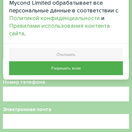
Mycond Limited обрабатывает все
Хотите купить или у вас
персональные данные в соответствии с
Политикой конфиденциальности
и
есть вопросы?
Правилами использования контента
сайта
.
Свяжитесь с нами, и мы поможем вам
Имя
Отклонить
Разрешить всем
Номер телефона
Электронная почта