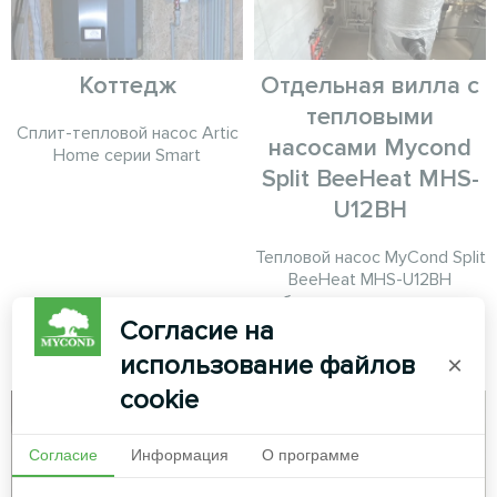
Коттедж
Отдельная вилла с
тепловыми
Сплит-тепловой насос Artic
насосами Mycond
Home серии Smart
Split BeeHeat MHS-
U12BH
Тепловой насос MyCond Split
BeeHeat MHS-U12BH
обеспечивает надежное
отопление и охлаждение
Согласие на
круглый год
использование файлов
×
cookie
Согласие
Информация
О программе