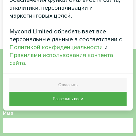
обеспечения функциональности сайта,
Жилой комплекс
Планетарий
аналитики, персонализации и
маркетинговых целей.
Сплит-тепловой насос Artic
Сплит-тепловой насос Artic
Home серии Smart
Home серии Smart
Mycond Limited обрабатывает все
персональные данные в соответствии с
Политикой конфиденциальности
и
Правилами использования контента
сайта
.
Хотите купить или у вас
есть вопросы?
Отклонить
Свяжитесь с нами, и мы поможем вам
Разрешить всем
Имя