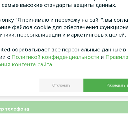
ственное оформление
Бытовой осушитель воздух
 самые высокие стандарты защиты данных.
ого доводчика серии Glass
Smart
опку "Я принимаю и перехожу на сайт", вы согл
ние файлов cookie для обеспечения функцион
литики, персонализации и маркетинговых целей.
ited обрабатывает все персональные данные в
ии с
Политикой конфиденциальности
и
Правил
ния контента сайта
.
Отклонить
Разрешить 
ер телефона