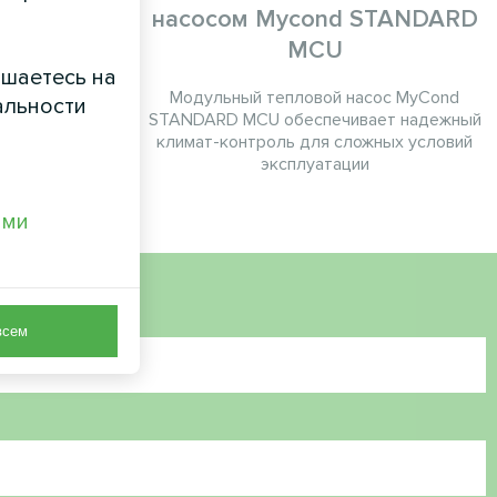
а серии Yugo
насосом Mycond STANDARD
MCU
ашаетесь на
Модульный тепловой насос MyCond
альности
STANDARD MCU обеспечивает надежный
климат-контроль для сложных условий
эксплуатации
ами
всем