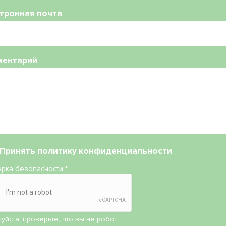
тронная почта
ментарий
Принять
политику конфиденциальности
рка безопасности
*
уйста, проверьте, что вы не робот.