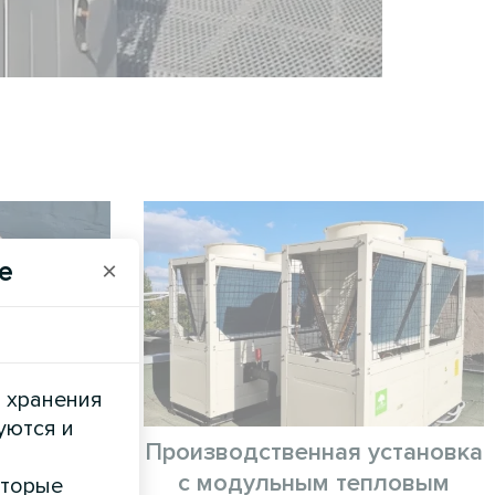
e
×
и хранения
уются и
ом
Производственная установка
с модульным тепловым
оторые