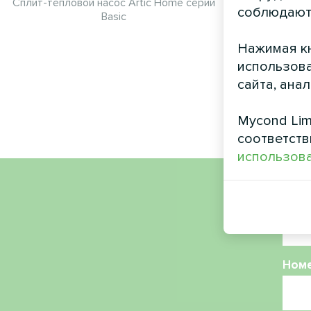
Сплит-тепловой насос Artic Home серии
Художе
соблюдают
Basic
вентиляторн
Нажимая кн
использова
сайта, ана
Mycond Lim
соответств
использова
Имя
Ном