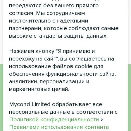
передаются без вашего прямого
согласия. Мы сотрудничаем
исключительно с надежными
Апартаменты
Частный дом
партнерами, которые соблюдают самые
Термостат для пола Mycond
Бытовой осушитель воздуха
высокие стандарты защиты данных.
ORB Heat
серии Yugo Smart
Нажимая кнопку "Я принимаю и
перехожу на сайт", вы соглашаетесь на
использование файлов cookie для
обеспечения функциональности сайта,
аналитики, персонализации и
Хотите купить или у вас
маркетинговых целей.
есть вопросы?
Mycond Limited обрабатывает все
Свяжитесь с нами, и мы поможем вам
персональные данные в соответствии с
Политикой конфиденциальности
и
Имя
Правилами использования контента