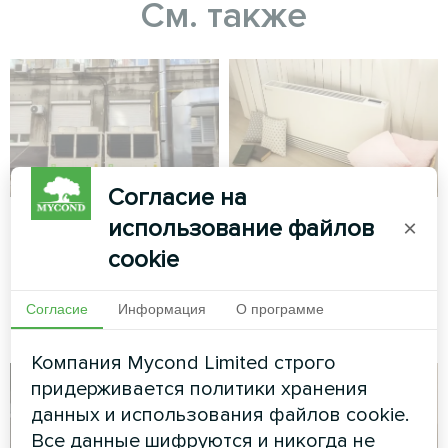
См. также
Согласие на
Офисный комплекс
Частный дом
использование файлов
×
cookie
Модульный тепловой насос
Художественное
серии MCU
оформление
вентиляторного доводчика
Согласие
Информация
О программе
серии Silent
Компания Mycond Limited строго
придерживается политики хранения
данных и использования файлов cookie.
Все данные шифруются и никогда не