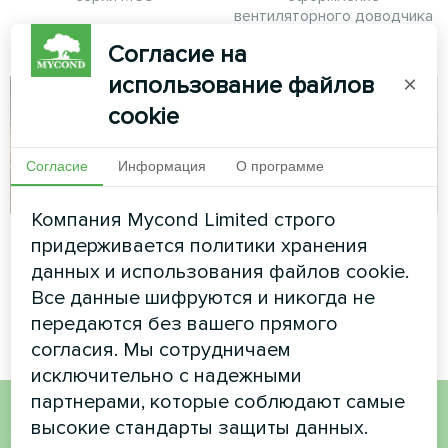
вентиляторного доводчика
серии Silent
Согласие на
использование файлов
×
cookie
Согласие
Информация
О программе
Компания Mycond Limited строго
Частный дом
Коттедж
придерживается политики хранения
данных и использования файлов cookie.
Бытовой осушитель воздуха
Сплит-тепловой насос Artic
Все данные шифруются и никогда не
серии Yugo Smart
Home серии Smart
передаются без вашего прямого
согласия. Мы сотрудничаем
исключительно с надежными
партнерами, которые соблюдают самые
высокие стандарты защиты данных.