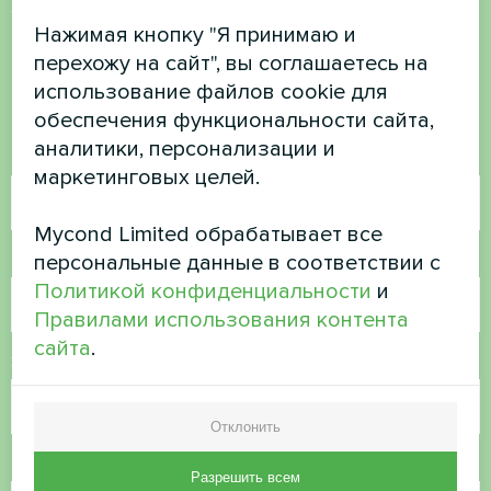
Хотите купить или у вас
есть вопросы?
Нажимая кнопку "Я принимаю и
перехожу на сайт", вы соглашаетесь на
использование файлов cookie для
Свяжитесь с нами, и мы поможем вам
обеспечения функциональности сайта,
аналитики, персонализации и
Имя
маркетинговых целей.
Mycond Limited обрабатывает все
Номер телефона
персональные данные в соответствии с
Политикой конфиденциальности
и
Правилами использования контента
сайта
.
Электронная почта
Отклонить
Комментарий
Разрешить всем