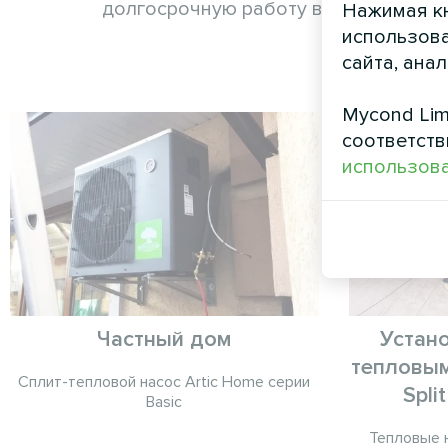
долгосрочную работу в промышленн
Нажимая кн
использова
сайта, ана
Mycond Lim
соответств
использова
Частный дом
Устано
тепловы
Сплит-тепловой насос Artic Home серии
Spli
Basic
Тепловые н