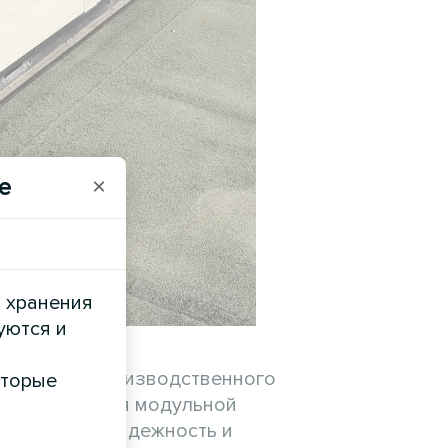
e
×
и хранения
уются и
еменного производственного
оторые
ии. Благодаря модульной
ктивность, надежность и