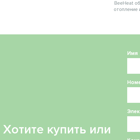
BeeHeat о
отопление 
Имя
Ном
Элек
Хотите купить или