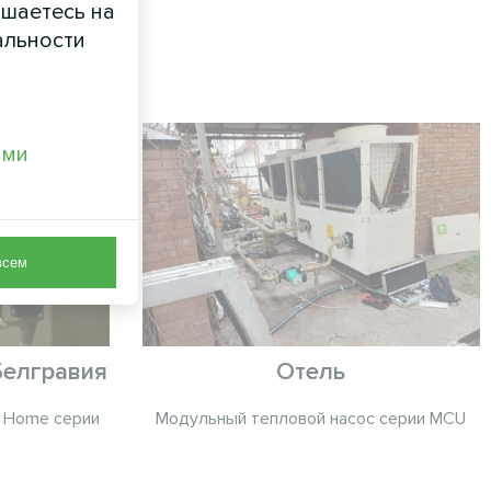
ашаетесь на
альности
ами
всем
Белгравия
Отель
c Home серии
Модульный тепловой насос серии MCU