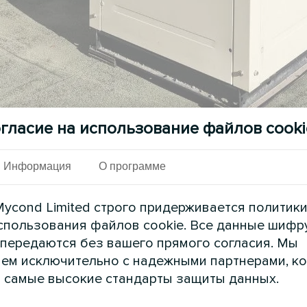
гласие на использование файлов cooki
Информация
О программе
ycond Limited строго придерживается политик
спользования файлов cookie. Все данные шифр
 передаются без вашего прямого согласия. Мы
STANDARD MCU, установленный на крыше совр
ем исключительно с надежными партнерами, к
имат-контроль для сложных условий эксплуатац
 самые высокие стандарты защиты данных.
ется к различным нагрузкам, обеспечивая эффе