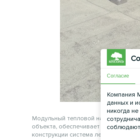
Со
Согласие
Компания M
данных и и
никогда не
Модульный тепловой насос Mycond 
сотруднича
объекта, обеспечивает надежный кл
соблюдают
конструкции система легко адаптиру