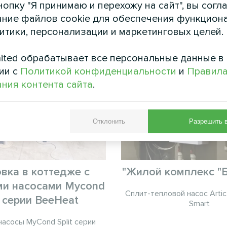
ых условиях.
опку "Я принимаю и перехожу на сайт", вы согл
ние файлов cookie для обеспечения функцион
См. также
литики, персонализации и маркетинговых целей.
ited обрабатывает все персональные данные в
ии с
Политикой конфиденциальности
и
Правил
ния контента сайта
.
Отклонить
Разрешить 
вка в коттедже с
"Жилой комплекс "
ми насосами Mycond
Сплит-тепловой насос Arti
t серии BeeHeat
Smart
асосы MyCond Split серии