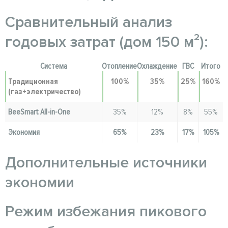
Сравнительный анализ
годовых затрат (дом 150 м²):
Система
Отопление
Охлаждение
ГВС
Итого
Традиционная
100%
35%
25%
160%
(газ+электричество)
BeeSmart All-in-One
35%
12%
8%
55%
Экономия
65%
23%
17%
105%
Дополнительные источники
экономии
Режим избежания пикового