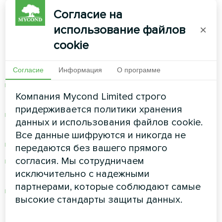
мониторинг
Согласие на
использование файлов
×
Дистанционный контроль
cookie
через приложение:
Согласие
Информация
О программе
Изменение температуры из любой точки
Компания Mycond Limited строго
мира
придерживается политики хранения
Мониторинг потребления энергии в
данных и использования файлов cookie.
реальном времени
Все данные шифруются и никогда не
Программирование расписания работы
передаются без вашего прямого
согласия. Мы сотрудничаем
Получение уведомлений о состоянии
исключительно с надежными
системы
партнерами, которые соблюдают самые
Статистика эффективности и экономии
высокие стандарты защиты данных.
Преимущество №4: