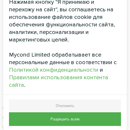
Нажимая кнопку "Я принимаю и
перехожу на сайт", вы соглашаетесь на
Широкий рабочий
использование файлов cookie для
диапазон и надежность
обеспечения функциональности сайта,
аналитики, персонализации и
маркетинговых целей.
Работа при экстремальных
температурах
Mycond Limited обрабатывает все
персональные данные в соответствии с
Политикой конфиденциальности
и
В отличие от обычных
тепловых насосов
,
Правилами использования контента
BeeSmart All-in-One
эффективно работает:
сайта
.
Зимний режим:
Отклонить
Рабочий диапазон до -15°C
COP 3.27 при -10°C наружной температуры
Разрешить всем
Интеллектуальная система оттайки только