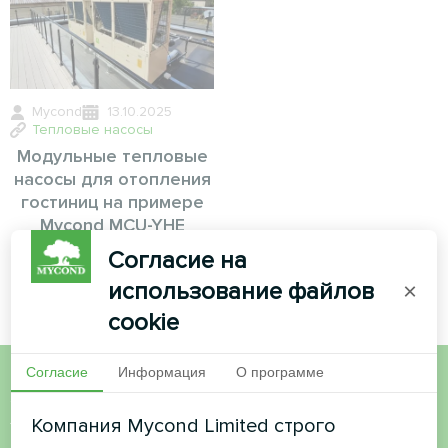
Mycond
13.10.2025
Тепловые насосы
Модульные тепловые
насосы для отопления
гостиниц на примере
Mycond MCU-YHE
Согласие на
использование файлов
×
cookie
Согласие
Информация
О программе
Хотите купить или у вас
Компания Mycond Limited строго