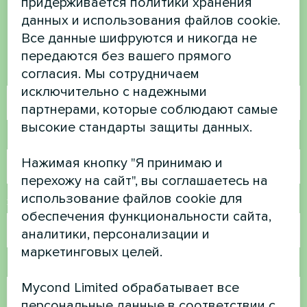
есть вопросы?
придерживается политики хранения
данных и использования файлов cookie.
Свяжитесь с нами, и мы поможем вам
Все данные шифруются и никогда не
передаются без вашего прямого
согласия. Мы сотрудничаем
Имя
исключительно с надежными
партнерами, которые соблюдают самые
высокие стандарты защиты данных.
Номер телефона
Нажимая кнопку "Я принимаю и
перехожу на сайт", вы соглашаетесь на
использование файлов cookie для
Электронная почта
обеспечения функциональности сайта,
аналитики, персонализации и
маркетинговых целей.
Комментарий
Mycond Limited обрабатывает все
персональные данные в соответствии с