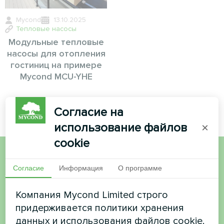
Mycond
13.10.2025
Тепловые насосы
Модульные тепловые
насосы для отопления
гостиниц на примере
Mycond MCU-YHE
Согласие на
использование файлов
×
cookie
Хотите купить или у вас
Согласие
Информация
О программе
есть вопросы?
Компания Mycond Limited строго
придерживается политики хранения
Свяжитесь с нами, и мы поможем вам
данных и использования файлов cookie.