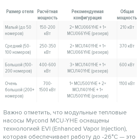
Размер отеля
Расчётная
Рекомендуемая
Общая
мощность
конфигурация
мощность
Малый (до 50
150-200
2× MCU066YHE + 1×
210 кВт
номеров)
кВт
MCU066YHE (резерв)
Средний (50-
250-350
2× MCU140YHE + 1×
370 кВт
100 номеров)
кВт
MCU066YHE (резерв)
Большой (100-
400-600
3× MCU140YHE + 1×
600 кВт
200 номеров)
кВт
MCU140YHE (резерв)
Очень
700-
1× MCU500YHE + 2×
1100 кВт
большой (200+
1500 кВт
MCU140YHE + 1×
номеров)
MCU500YHE (резерв)
Важно отметить, что модульные тепловые
насосы Mycond MCU-YHE оснащены
технологией EVI (Enhanced Vapor Injection),
которая обеспечивает работу до -26°C — это