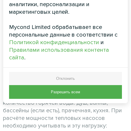
аналитики, персонализации и
воздухообмена и больших окон)
маркетинговых целей.
Пример расчёта для типового отеля в
Душанбе:
Mycond Limited обрабатывает все
персональные данные в соответствии с
Отель на 120 номеров × 25 м²/номер = 3000
Политикой конфиденциальности
и
м² + общественные зоны 800 м² = 3800 м² ×
Правилами использования контента
95 Вт/м² = 361 кВт базовой нагрузки
сайта
.
Шаг 2: Добавление нагрузки
на ГВС
Отклонить
Разрешить всем
Гостиницы потребляют значительное
количество горячей воды: душ, ванны,
бассейны (если есть), прачечная, кухня. При
расчёте мощности тепловых насосов
необходимо учитывать и эту нагрузку: