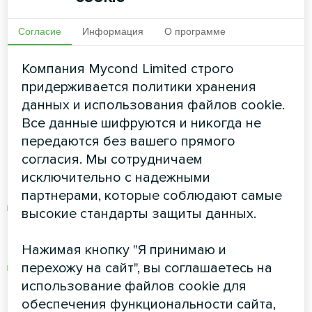
пошаговый гид
Согласие
Информация
О программе
Шаг 1: Расчёт базовых
Компания Mycond Limited строго
теплопотерь отеля
придерживается политики хранения
данных и использования файлов cookie.
Для правильного подбора мощности
Все данные шифруются и никогда не
тепловых насосов необходимо сначала
передаются без вашего прямого
рассчитать базовые теплопотери здания.
согласия. Мы сотрудничаем
Используем такие типовые коэффициенты:
исключительно с надежными
партнерами, которые соблюдают самые
Номерной фонд: 80–100 Вт/м² для
высокие стандарты защиты данных.
стандартных гостиниц, 100–120 Вт/м² для
гостиниц со старой теплоизоляцией
Нажимая кнопку "Я принимаю и
перехожу на сайт", вы соглашаетесь на
Общественные зоны (ресторан, лобби,
использование файлов cookie для
конференц-залы): 90–110 Вт/м² (более
обеспечения функциональности сайта,
высокие значения из-за постоянного