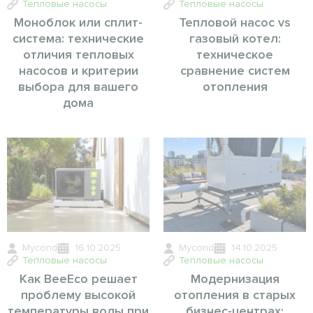
Тепловые насосы
Тепловые насосы
Моноблок или сплит-
Тепловой насос vs
система: технические
газовый котел:
отличия тепловых
техническое
насосов и критерии
сравнение систем
выбора для вашего
отопления
дома
Mycond
16.10.2025
Mycond
14.10.2025
Тепловые насосы
Тепловые насосы
Как BeeEco решает
Модернизация
проблему высокой
отопления в старых
температуры воды при
бизнес-центрах: