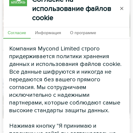
использование файлов
×
cookie
Согласие
Информация
О программе
Mycond
13.03.2025
Mycond
13.03.2025
Компания Mycond Limited строго
Кондиционирование
Тепловые насосы
придерживается политики хранения
Схемы подключения к
Что такое тепловой
фанкойлам (220 В)
насос?
данных и использования файлов cookie.
Все данные шифруются и никогда не
передаются без вашего прямого
согласия. Мы сотрудничаем
исключительно с надежными
партнерами, которые соблюдают самые
высокие стандарты защиты данных.
Нажимая кнопку "Я принимаю и
Mycond
13.03.2025
Mycond
12.03.2025
Тепловые насосы
Тепловые насосы