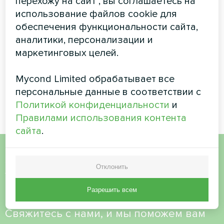
перехожу на сайт", вы соглашаетесь на
Преимущества и
Экономное отопление
использование файлов cookie для
недостатки тепловых
частного дома: без
обеспечения функциональности сайта,
насосов
дров и газа
аналитики, персонализации и
маркетинговых целей.
Mycond Limited обрабатывает все
1
2
персональные данные в соответствии с
Политикой конфиденциальности
и
Правилами использования контента
сайта
.
Хотите купить или у вас
Отклонить
есть вопросы?
Разрешить всем
Свяжитесь с нами, и мы поможем вам