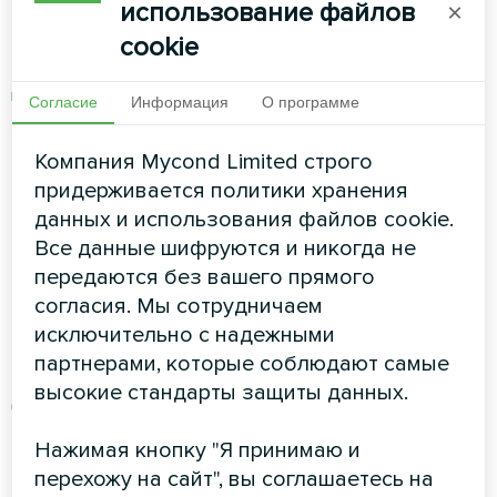
совместного использования энергии,
использование файлов
×
вырабатываемой солнечными панелями и
cookie
тепловыми насосами.
Обмен энергией:
Внедрение технологий для
Согласие
Информация
О программе
обмена избыточной энергией между членами
сообщества, позволяющих более эффективно
Компания Mycond Limited строго
использовать ресурсы.
придерживается политики хранения
данных и использования файлов cookie.
Развитие систем
Все данные шифруются и никогда не
передаются без вашего прямого
производства и хранения
согласия. Мы сотрудничаем
исключительно с надежными
водорода с 2024 года
партнерами, которые соблюдают самые
высокие стандарты защиты данных.
Системы производства и хранения
водорода
Нажимая кнопку "Я принимаю и
перехожу на сайт", вы соглашаетесь на