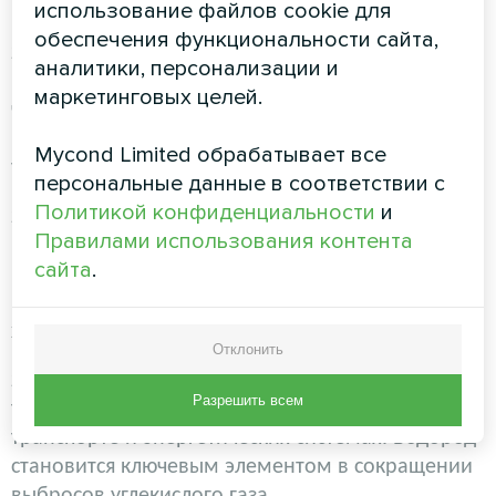
Рост рынка и тенденции
использование файлов cookie для
обеспечения функциональности сайта,
2024-2025:
Начальный этап развития рынка
аналитики, персонализации и
водородных технологий. Правительства и
маркетинговых целей.
частный сектор активно инвестируют в
исследования и разработки. Ожидается
Mycond Limited обрабатывает все
увеличение числа демонстрационных проектов.
персональные данные в соответствии с
Политикой конфиденциальности
и
2026-2028:
Начало массового производства
Правилами использования контента
водорода из возобновляемых источников, таких
сайта
.
как солнечная и ветровая энергия. Развитие
инфраструктуры для транспортировки и
хранения водорода.
Отклонить
2029-2030:
Широкое внедрение водородных
Разрешить всем
технологий в промышленном секторе,
транспорте и энергетических системах. Водород
становится ключевым элементом в сокращении