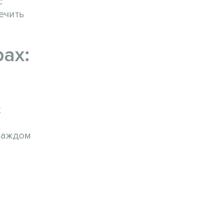
с
ечить
ах:
х
каждом