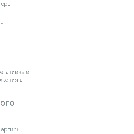
терь
 с
негативные
ожения в
ного
вартиры,