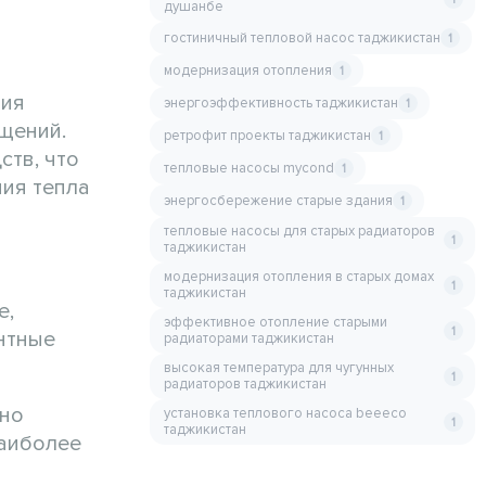
душанбе
гостиничный тепловой насос таджикистан
1
модернизация отопления
1
ния
энергоэффективность таджикистан
1
щений.
ретрофит проекты таджикистан
1
тв, что
тепловые насосы mycond
1
ния тепла
энергосбережение старые здания
1
тепловые насосы для старых радиаторов
1
таджикистан
модернизация отопления в старых домах
1
таджикистан
е,
эффективное отопление старыми
1
нтные
радиаторами таджикистан
высокая температура для чугунных
1
радиаторов таджикистан
зно
установка теплового насоса beeeco
1
таджикистан
Наиболее