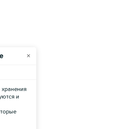
e
×
и хранения
уются и
оторые