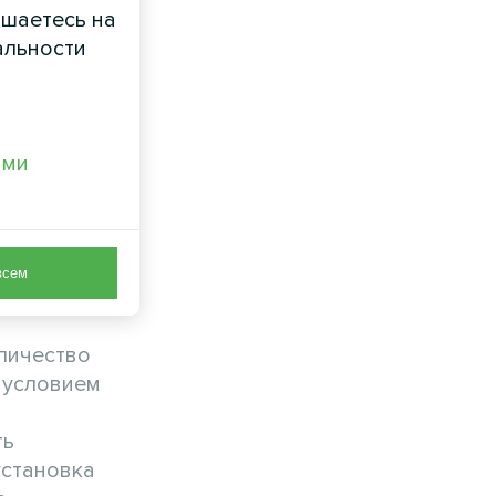
ашаетесь на
альности
ами
м
всем
оличество
 условием
ть
установка