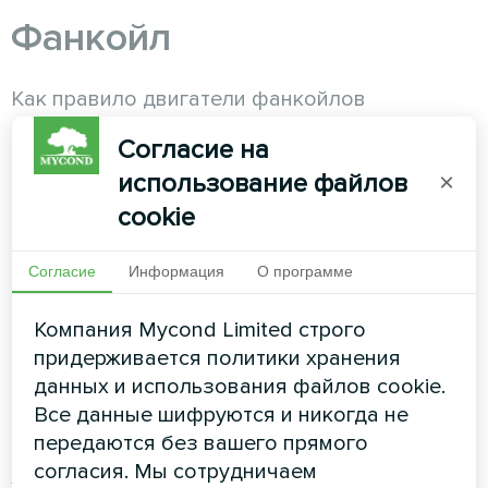
Фанкойл
Как правило двигатели фанкойлов
маломощные потому реле в термостатах
Согласие на
всего
3А
то есть
~660Вт.
Достаточно
использование файлов
×
использовать медный кабель с сечением
2
2
от
0,75
до
1мм
или алюминиевый
1мм
.
cookie
Рекомендуем запитывать термостат
Согласие
Информация
О программе
напрямую от щитка через свой автомат и уже
от термостата подключать фанкойл/ы. От
Компания Mycond Limited строго
щитка к протянуть двужильный кабель к
придерживается политики хранения
термостату и от него уже подключать
данных и использования файлов cookie.
фанкойл. Например если у нас двух трубная
Все данные шифруются и никогда не
система и 3 скорости вентилятора то от
передаются без вашего прямого
термостата к фанкойлу протягиваем 5ти
согласия. Мы сотрудничаем
жильный кабель а если четырех трубная то