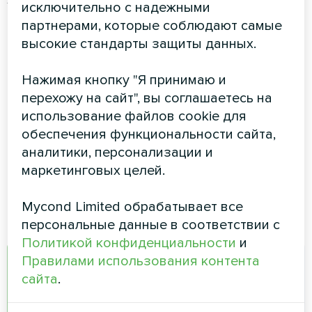
исключительно с надежными
6ти жильный.
партнерами, которые соблюдают самые
высокие стандарты защиты данных.
Гигростат
Нажимая кнопку "Я принимаю и
Достаточно использовать медный кабель с
перехожу на сайт", вы соглашаетесь на
2
сечением от
0,75
до
1мм
или
использование файлов cookie для
2
алюминиевый
1мм
.
обеспечения функциональности сайта,
аналитики, персонализации и
P.S. по данной ссылке находится легкий в
маркетинговых целей.
использовании онлайн калькулятор
сечения
https://best-
Mycond Limited обрабатывает все
energy.com.ua/support/calc-cable
персональные данные в соответствии с
Политикой конфиденциальности
и
Правилами использования контента
A
сайта
.
admin