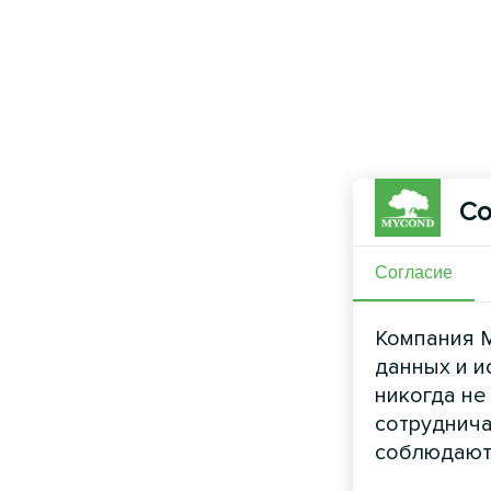
Со
Согласие
Компания M
данных и и
никогда не
сотруднича
соблюдают