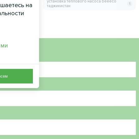
установка теплового насоса beeeco
ашаетесь на
1
таджикистан
альности
ами
всем