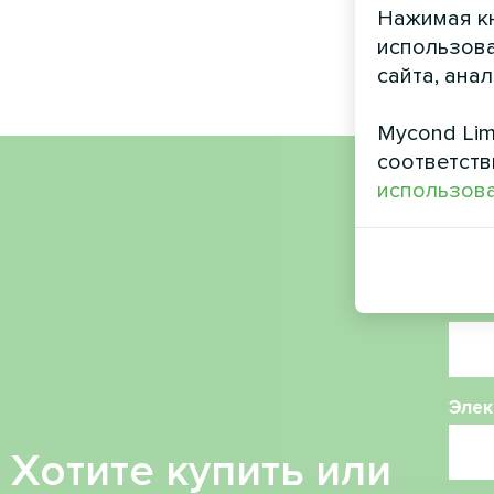
Нажимая кн
использова
сайта, ана
Mycond Lim
соответств
использова
Имя
Ном
Элек
Хотите купить или