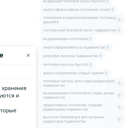
модульный тепловой насос mycond
1
энергоэффективное отопление отеля
1
отопление кондиционирование гостиница
1
душанбе
гостиничный тепловой насос таджикистан
1
модернизация отопления
1
энергоэффективность таджикистан
1
e
×
ретрофит проекты таджикистан
1
тепловые насосы mycond
1
энергосбережение старые здания
1
тепловые насосы для старых радиаторов
1
таджикистан
и хранения
модернизация отопления в старых домах
уются и
1
таджикистан
эффективное отопление старыми
1
оторые
радиаторами таджикистан
высокая температура для чугунных
1
радиаторов таджикистан