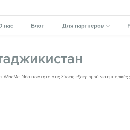
О нас
Блог
Для партнеров
таджикистан
ι WindMe: Νέα ποιότητα στις λύσεις εξαερισμού για εμπορικές 