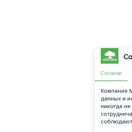
Со
Согласие
Компания M
данных и и
никогда не
сотруднича
соблюдают