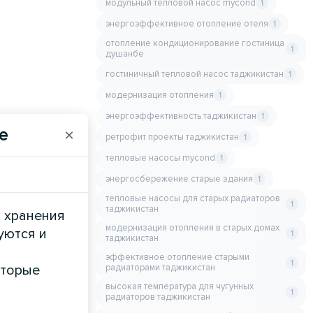
модульный тепловой насос mycond
1
энергоэффективное отопление отеля
1
отопление кондиционирование гостиница
1
душанбе
гостиничный тепловой насос таджикистан
1
модернизация отопления
1
энергоэффективность таджикистан
1
e
×
ретрофит проекты таджикистан
1
тепловые насосы mycond
1
энергосбережение старые здания
1
тепловые насосы для старых радиаторов
1
таджикистан
и хранения
модернизация отопления в старых домах
уются и
1
таджикистан
эффективное отопление старыми
1
оторые
радиаторами таджикистан
высокая температура для чугунных
1
радиаторов таджикистан