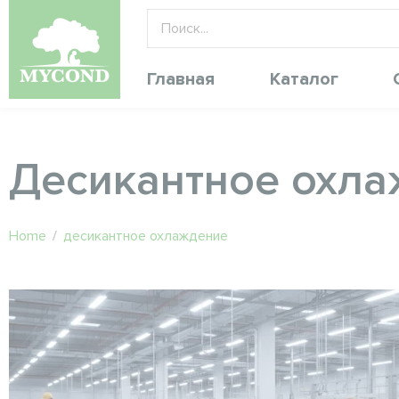
Главная
Каталог
Десикантное охл
Home
/
десикантное охлаждение