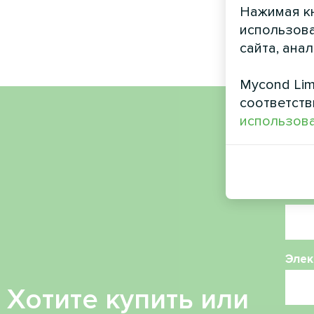
Нажимая кн
использова
сайта, ана
Mycond Lim
соответств
использова
Имя
Ном
Элек
Хотите купить или