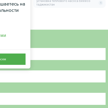
установка теплового насоса beeeco
ашаетесь на
1
таджикистан
альности
ами
всем