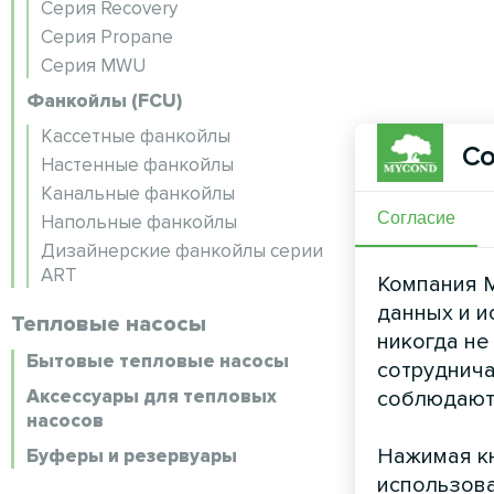
Серия Recovery
Серия Propane
Серия MWU
Фанкойлы (FCU)
Кассетные фанкойлы
Со
Настенные фанкойлы
Канальные фанкойлы
Согласие
Напольные фанкойлы
Дизайнерские фанкойлы серии
ART
Компания M
данных и и
Тепловые насосы
никогда не
Бытовые тепловые насосы
сотруднича
Аксессуары для тепловых
соблюдают
насосов
Нажимая кн
Буферы и резервуары
использова