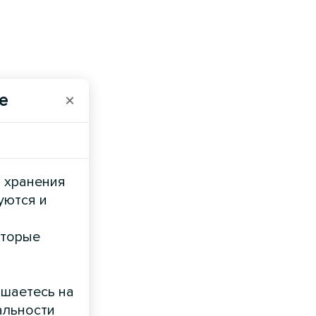
e
×
и хранения
уются и
оторые
ашаетесь на
альности