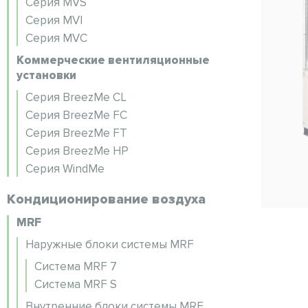
Серия MVS
Серия MVI
Серия MVC
Коммерческие вентиляционные
установки
Серия BreezMe CL
Серия BreezMe FC
Серия BreezMe FT
Серия BreezMe HP
Серия WindMe
Кондиционирование воздуха
MRF
Наружные блоки системы MRF
Система MRF 7
Система MRF S
Внутренние блоки системы MRF