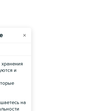
e
×
и хранения
уются и
оторые
ашаетесь на
альности