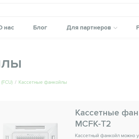
О нас
Блог
Для партнеров
йлы
(FCU)
/
Кассетные фанкойлы
Кассетные фан
MCFK-T2
Кассетный фанкойл можно ус