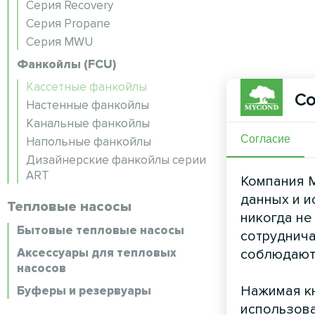
Серия Recovery
Серия Propane
Серия MWU
Фанкойлы (FCU)
Кассетные фанкойлы
Со
Настенные фанкойлы
Канальные фанкойлы
Согласие
Напольные фанкойлы
Дизайнерские фанкойлы серии
ART
Компания M
данных и и
Тепловые насосы
никогда не
Бытовые тепловые насосы
сотруднича
Аксессуары для тепловых
соблюдают
насосов
Нажимая кн
Буферы и резервуары
использова