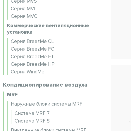
Серия MVS
Серия MVI
Серия MVC
Коммерческие вентиляционные
установки
Серия BreezMe CL
Серия BreezMe FC
Серия BreezMe FT
Серия BreezMe HP
Серия WindMe
Кондиционирование воздуха
MRF
Наружные блоки системы MRF
Система MRF 7
Система MRF S
Внутренние блоки системы MRF