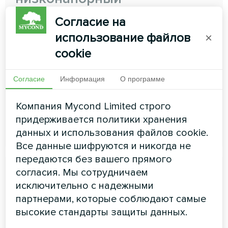
Тонкие канальные блоки предназначены для
Согласие на
установки в в ограниченномъ пространстве, что
использование файлов
×
делает их подходящими для установки в местах, где
монтаж стандартных воздуховодов не
cookie
представляется возможным
Мощность охлаждения:
1.50 ... 7.10 кВт
Согласие
Информация
О программе
Мощность обогрева:
1.70 ... 8.00 кВт
Компания Mycond Limited строго
придерживается политики хранения
ЧИТАТЬ ДАЛЕЕ
данных и использования файлов cookie.
Все данные шифруются и никогда не
передаются без вашего прямого
согласия. Мы сотрудничаем
исключительно с надежными
партнерами, которые соблюдают самые
высокие стандарты защиты данных.
Канальный свежего воздуха