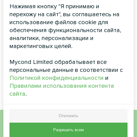
Серия канальных блоков с высоким статическим
Нажимая кнопку "Я принимаю и
давлением с притоком свежего воздуха
перехожу на сайт", вы соглашаетесь на
представляет собой идеальный кондиционер для
использование файлов cookie для
залов, мастерских и больших помещений
обеспечения функциональности сайта,
Мощность охлаждения:
14.00 ... 28.00 кВт
аналитики, персонализации и
Мощность обогрева:
8.90 ... 17.80 кВт
маркетинговых целей.
Mycond Limited обрабатывает все
ЧИТАТЬ ДАЛЕЕ
персональные данные в соответствии с
Политикой конфиденциальности
и
Правилами использования контента
сайта
.
Отклонить
Хотите купить или у вас
Разрешить всем