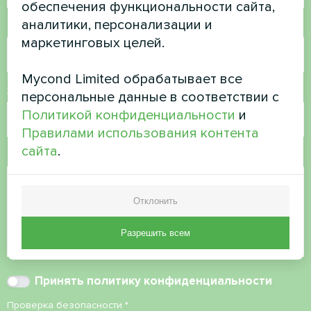
обеспечения функциональности сайта,
аналитики, персонализации и
Номер телефона
маркетинговых целей.
Mycond Limited обрабатывает все
Электронная почта
персональные данные в соответствии с
Политикой конфиденциальности
и
Правилами использования контента
сайта
.
Комментарий
Отклонить
Разрешить всем
Принять
политику конфиденциальности
Проверка безопасности
*