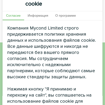
cookie
ЧИТАТЬ ДАЛЕЕ
Согласие
Информация
О программе
Компания Mycond Limited строго
придерживается политики хранения
данных и использования файлов cookie.
Все данные шифруются и никогда не
передаются без вашего прямого
Хотите купить или у вас
согласия. Мы сотрудничаем
исключительно с надежными
есть вопросы?
партнерами, которые соблюдают самые
высокие стандарты защиты данных.
Свяжитесь с нами, и мы поможем вам
Нажимая кнопку "Я принимаю и
Имя
перехожу на сайт", вы соглашаетесь на
использование файлов cookie для